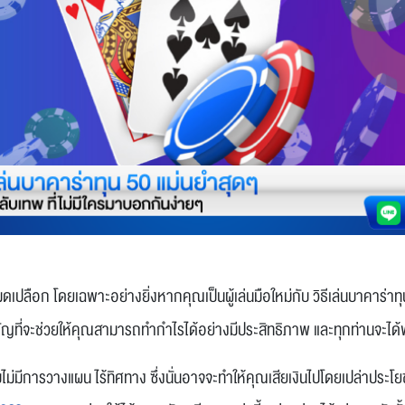
ดเปลือก โดยเฉพาะอย่างยิ่งหากคุณเป็นผู้เล่นมือใหม่กับ วิธีเล่นบาคาร่าทุน
คัญที่จะช่วยให้คุณสามารถทำกำไรได้อย่างมีประสิทธิภาพ และทุกท่านจะได้
่มีการวางแผน ไร้ทิศทาง ซึ่งนั่นอาจจะทำให้คุณเสียเงินไปโดยเปล่าประโยชน์ได้