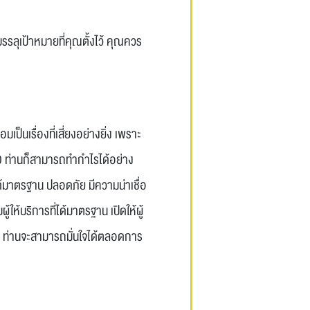
บรรลุเป้าหมายที่คุณตั้งไว้ คุณควร
มเป็นเรื่องที่เสี่ยงอย่างยิ่ง เพราะ
 100 ท่านก็สามารถทำกำไรได้อย่าง
่ได้มาตรฐาน ปลอดภัย มีความน่าเชื่อ
บผู้ให้บริการที่ได้มาตรฐาน เปิดให้ผู้
ี่ ท่านจะสามารถมั่นใจได้ตลอดการ