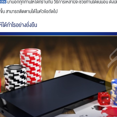
2023
มาบอกทุกท่านให้ได้ทราบกัน วิธีการเหล่านี้จะช่วยท่านได้แน่นอน ดังนั้
กขึ้น สามารถติดตามได้ในหัวข้อถัดไป
้ได้กำไรอย่างยั่งยืน