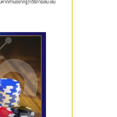
นหากท่านอยากรู้ว่าวิธีการเล่น เล่น