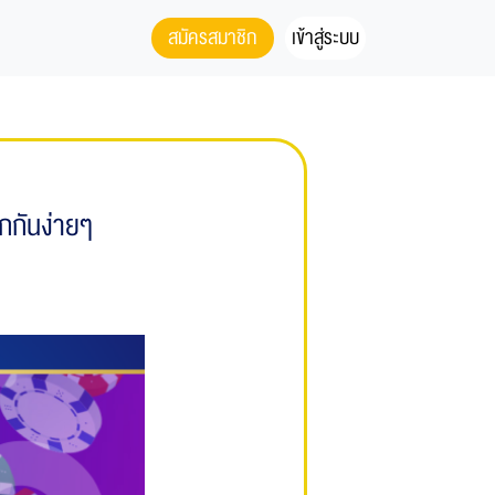
สมัครสมาชิก
เข้าสู่ระบบ
อกกันง่ายๆ