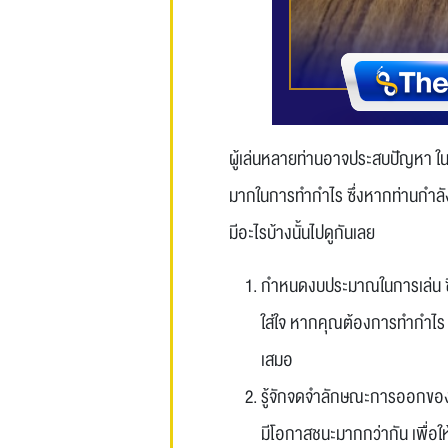
ผู้เล่นหลายท่านอาจประสบปัญหา ในกา
มากในการทำกำไร ซึ่งหากท่านกำลังมอ
มีอะไรบ้างนั้นไปดูกันเลย
กำหนดงบประมาณในการเล่น ซึ่ง
ใส่ใจ หากคุณต้องการทำกำไร โปร
เสมอ
รู้จักจดจำลักษณะการออกของไพ่
มีโอกาสชนะมากกว่ากัน เพื่อให้