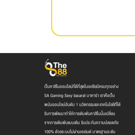
เว็บคาสิโนออนไลน์ที่ดีที่สุดในเอเชียมีครบทุกอย่าง
SA Gaming Sexy bacarat บาคาร่า เราคือเว็บ
พนันออนไลน์อันดับ 1 นวัตกรรมและเทคโนโลยีที่ได้
รับการพัฒนาทำให้การเดิมพันคาสิโนนั้นเปลี่ยน
จากการเดิมพันแบบเดิม รับประกันความปลอดภัย
100% ด้วยระบบไม่ผ่านเอเย่นต์ มาตรฐานระดับ