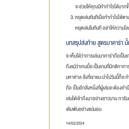
จะช่วยให้คุณมีทำกำไรได้มากขึ
หยุดเล่นทันทีเมื่อทำกำไรได้ตา
หยุดเล่นในทันที อย่าให้ความ
บทสรุปส่งท้าย สูตรบาคาร่า 
จะเห็นได้ว่าการเล่นบาคาร่าถือเป็นเกม 
ถึงแม้ว่าเกมนี้จะเป็นเกมที่มีกติกา
มหาศาล สิ่งที่เราแนะนำไปวันนี้ก็จะ
ถือ เป็นอีกสิ่งหนึ่งที่ผู้เล่นจะต้อ
เล่นได้เข้าถึงมาอย่างยาวนาน การั
เดิมพันอย่างแน่นอน
14/03/2024