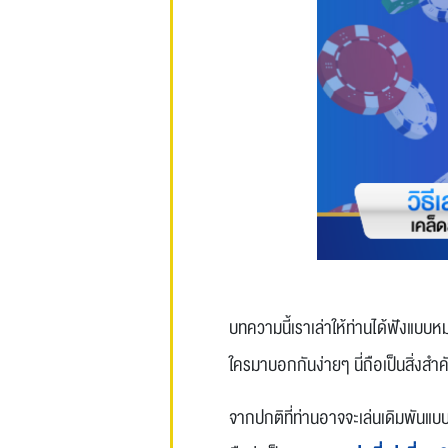
บทความนี้เราเล่าให้ท่านได้ฟังแบบหม
ใครมาบอกกันง่ายๆ นี่ถือเป็นสิ่งสำ
จากปกติที่ท่านอาจจะเล่นเดิมพันแบบไม