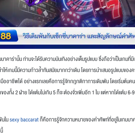
นบาคาร่านั้น ท่านจะได้รับความบันเทิงอย่างเต็มรูปแบบ ซึ่งถือว่าเป็นเกมที่มีเ
ทำให้เกมนี้มีความก้าวล้ำทันสมัยมากกว่าเดิม โดยการนำเสนอรูปแบบของคาส
งมืออาชีพได้ อย่างแรกเลยคือการรู้จักกฎกติกาการเดิมพัน โดยเริ่มต้น
กของทั้ง 2 ฝ่าย ได้แต้มไม่เกิน 5 ก็จะต้องจั่วเพิ่มอีก 1 ใบ แต่หากได้แต้ม 6-
พันใน
sexy baccarat
ก็คือการรู้จักความหมายของคำศัพท์ที่อยู่ในเกมบ
ี้