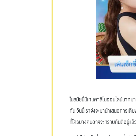
ในสมัยนี้มีเกมคาสิโนออนไลน์มากมายให
กัน วันนี้เราจึงจะมานำเสนอการเดิมพั
ที่ใครบางคนอาจจะทราบกันดีอยู่แล้