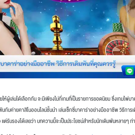
้ผู้เล่นได้เลือกกัน จะมีเพียงไม่กี่เกมที่เป็นรายการยอดนิยม ซึ่งเกมไพ่บาคา
นกับค่ายคาสิโนออนไลน์ชั้นนำ เล่นเซ็กซี่บาคาร่าอย่างมืออาชีพ วิธีการเดิมพั
ว แต่รับรองได้เลยว่า บทความนี้จะเป็นประโยชน์สำหรับนักเดิมพันหลายๆ ท