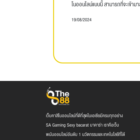
โนออนไลน์แบบนี้ สามารถที่จะเข้าม
19/08/2024
เว็บคาสิโนออนไลน์ที่ดีที่สุดในเอเชียมีครบทุกอย่าง
SA Gaming Sexy bacarat บาคาร่า เราคือเว็บ
พนันออนไลน์อันดับ 1 นวัตกรรมและเทคโนโลยีที่ได้