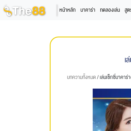
หน้าหลัก
บาคาร่า
ทดลองเล่น
สูต
เล
บทความทั้งหมด
/ เล่นเซ็กซี่บาคาร่