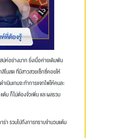
สน่ห์อย่างมาก ยิ่งเมื่อค่ายเดิมพัน
ิโนสด ที่มีสาวสวยเซ็กซี่คอยให้
คนดำเนินเกมจะทำการแจกไพ่ให้คนละ
9 แต้ม ก็ไม่ต้องจั่วเพิ่ม และผลรวม
าคาร่า รวมไปถึงการทราบจำนวนแต้ม