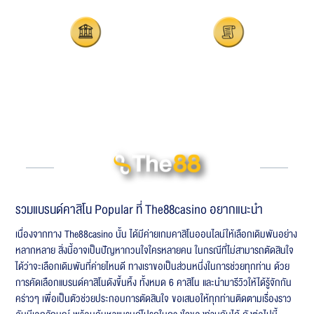
มีระบบฝากถอนออโต้
สมัครสมาชิกรวดเร็ว ได้ด้วย
รวดเร็วทันใจใน 1 นาที
ตัวเอง
รวมแบรนด์คาสิโน Popular ที่ The88casino อยากแนะนำ
เนื่องจากทาง The88casino นั้น ได้มีค่ายเกมคาสิโนออนไลน์ให้เลือกเดิมพันอย่าง
หลากหลาย สิ่งนี้อาจเป็นปัญหากวนใจใครหลายคน ในกรณีที่ไม่สามารถตัดสินใจ
ได้ว่าจะเลือกเดิมพันที่ค่ายไหนดี ทางเราขอเป็นส่วนหนึ่งในการช่วยทุกท่าน ด้วย
การคัดเลือกแบรนด์คาสิโนดังขึ้นหิ้ง ทั้งหมด 6 คาสิโน และนำมารีวิวให้ได้รู้จักกัน
คร่าวๆ เพื่อเป็นตัวช่วยประกอบการตัดสินใจ ขอเสนอให้ทุกท่านติดตามเรื่องราว