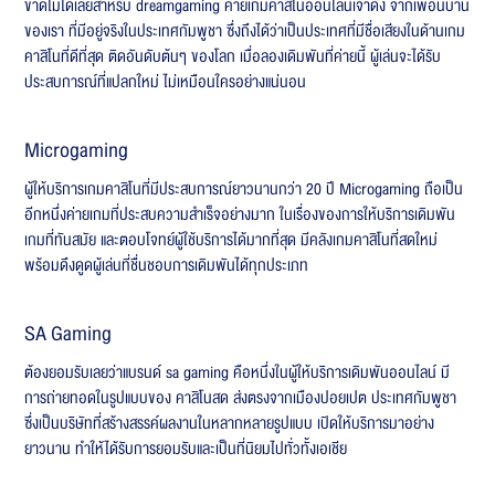
ขาดไม่ได้เลยสำหรับ dreamgaming ค่ายเกมคาสิโนออนไลน์เจ้าดัง จากเพื่อนบ้าน
ของเรา ที่มีอยู่จริงในประเทศกัมพูชา ซึ่งถึงได้ว่าเป็นประเทศที่มีชื่อเสียงในด้านเกม
คาสิโนที่ดีที่สุด ติดอันดับต้นๆ ของโลก เมื่อลองเดิมพันที่ค่ายนี้ ผู้เล่นจะได้รับ
ประสบการณ์ที่แปลกใหม่ ไม่เหมือนใครอย่างแน่นอน
Microgaming
ผู้ให้บริการเกมคาสิโนที่มีประสบการณ์ยาวนานกว่า 20 ปี Microgaming ถือเป็น
อีกหนึ่งค่ายเกมที่ประสบความสำเร็จอย่างมาก ในเรื่องของการให้บริการเดิมพัน
เกมที่ทันสมัย และตอบโจทย์ผู้ใช้บริการได้มากที่สุด มีคลังเกมคาสิโนที่สดใหม่
พร้อมดึงดูดผู้เล่นที่ชื่นชอบการเดิมพันได้ทุกประเภท
SA Gaming
ต้องยอมรับเลยว่าแบรนด์ sa gaming คือหนึ่งในผู้ให้บริการเดิมพันออนไลน์ มี
การถ่ายทอดในรูปแบบของ คาสิโนสด ส่งตรงจากเมืองปอยเปต ประเทศกัมพูชา
ซึ่งเป็นบริษัทที่สร้างสรรค์ผลงานในหลากหลายรูปแบบ เปิดให้บริการมาอย่าง
ยาวนาน ทำให้ได้รับการยอมรับและเป็นที่นิยมไปทั่วทั้งเอเชีย