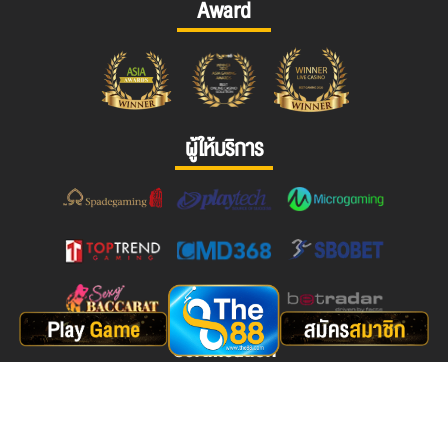
Award
ผู้ให้บริการ
Certification