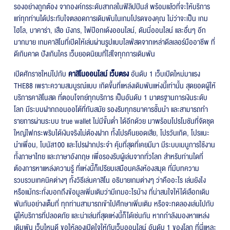
รองอย่างถูกต้อง จากองค์กรระดับสากลในฟิลิปปินส์ พร้อมแล้วที่จะให้บริการ
แก่ทุกท่านได้ประทับใจตลอดการเดิมพันในเกมโปรดของคุณ ไม่ว่าจะเป็น เกม
ไฮโล, บาคาร่า, เสือ มังกร, ไพ่ป๊อกเด้งออนไลน์, ดัมมี่ออนไลน์ และอื่นๆ อีก
มากมาย เกมคาสิโนที่เปิดให้เล่นผ่านรูปแบบไลฟ์สดจากเหล่าดีลเลอร์มืออาชีพ ที่
ดีเกินคาด ปังเกินใคร เว็บยอดนิยมที่ใส่ใจทุกการเดิมพัน
เปิดศักราชใหม่ไปกับ
คาสิโนออนไลน์ เว็บตรง
อันดับ 1 เว็บเปิดใหม่มาแรง
THE88 เพราะความสมบูรณ์แบบ เกิดขึ้นที่แหล่งเดิมพันแห่งนี้เท่านั้น สุดยอดผู้ให้
บริการคาสิโนสด ที่ตอบโจทย์ทุกบริการ เป็นอันดับ 1 มาตรฐานการเงินระดับ
โลก มีระบบฝากถอนออโต้ที่ทันสมัย รองรับทุกธนาคารชั้นนำ และสามารถทำ
รายการผ่านระบบ true wallet ไม่มีขั้นต่ำ ได้อีกด้วย มาพร้อมโปรโมชันที่จัดชุด
ใหญ่ไฟกระพริบได้เงินจริงไม่ต้องฝาก ทั้งโปรคืนยอดเสีย, โปรวันเกิด, โปรแนะ
นําเพื่อน, โบนัส100 และโปรฝากประจํา คุ้มที่สุดที่เคยมีมา มีระบบเมนูการใช้งาน
ทั้งภาษาไทย และภาษาอังกฤษ เพื่อรองรับผู้เล่นจากทั่วโลก สำหรับท่านใดที่
ต้องการหาแหล่งความรู้ ที่แห่งนี้ก็เปรียบเสมือนคลังห้องสมุด ที่มีบทความ
รวบรวมเทคนิคต่างๆ ทั้งวิธีเล่นคาสิโน อธิบายเกมต่างๆ ว่าคืออะไร เล่นยังไง
หรือแม้กระทั่งบอกถึงข้อมูลเพิ่มเติมว่ามีเกมอะไรบ้าง ที่น่าสนใจให้ได้เลือกเดิม
พันกันอย่างเต็มที่ ทุกท่านสามารถเข้าไปศึกษาเพิ่มเติม หรือจะทดลองเล่นไปกับ
ผู้ให้บริการที่ปลอดภัย และน่าเล่นที่สุดแห่งนี้ก็ได้เช่นกัน หากกำลังมองหาแหล่ง
เดิมพัน เว็บไหนดี ขอให้ลองเปิดใจให้กับเว็บออนไลน์ อันดับ 1 ของโลก ที่นี่แหละ