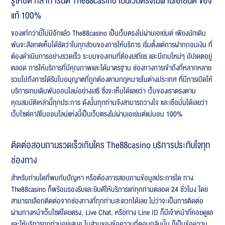
รู้ให้ชัด กล้าการันตี The88casino เป็นเว็บตรงไม่ผ่านเอเย่นต์ ของ
แท้ 100%
ของแท้กว่านี้ไม่มีอีกแล้ว The88casino เป็นเว็บตรงไม่ผ่านเอเย่นต์ เพียงนักเดิม
พันจะสังเกตเห็นได้ชัดว่าในทุกส่วนของการให้บริการ เริ่มตั้งแต่การฝากถอนเงิน ที่
ต้องดำเนินการอย่างรวดเร็ว ระบบของเกมที่ต้องเสถียร และมีเกมใหม่ๆ อัปเดตอยู่
ตลอด การให้บริการที่มีคุณภาพและได้มาตรฐาน ช่องทางการเข้าถึงที่หลากหลาย
รวมไปถึงการได้รับใบอนุญาตที่ถูกต้องตามกฎหมายในต่างประเทศ ที่มีการเปิดให้
บริการเกมเดิมพันออนไลน์อย่างเสรี ซึ่งจะเห็นได้แลยว่า เว็บของเราตรงตาม
คุณสมบัติเหล่านี้ทุกประการ ดังนั้นทุกท่านจึงสามารถวางใจ และเชื่อมั่นได้เลยว่า
เว็บไซต์คาสิโนออนไลน์แห่งนี้เป็นเว็บตรงไม่ผ่านเอเย่นต์แน่นอน 100%
ติดต่อสอบถามรวดเร็วเกินใคร The88casino บริการประทับใจทุก
ช่องทาง
สำหรับท่านใดที่พบกับปัญหา หรือต้องการสอบถามข้อมูลประการใด ทาง
The88casino ก็พร้อมรองรับและยินดีให้บริการแก่ทุกท่านตลอด 24 ชั่วโมง โดย
สามารถเลือกติดต่อจากช่องทางที่ทุกท่านสะดวกได้เลย ไม่ว่าจะเป็นการติดต่อ
ผ่านทางหน้าเว็บไซต์โดยตรง, Live Chat, หรือทาง Line ID ก็มีเจ้าหน้าที่คอยดูแล
และให้บริการทุกท่านอยู่เสมอ ในส่วนของข้อความที่ตอบกลับนั้น ก็เป็นข้อความ