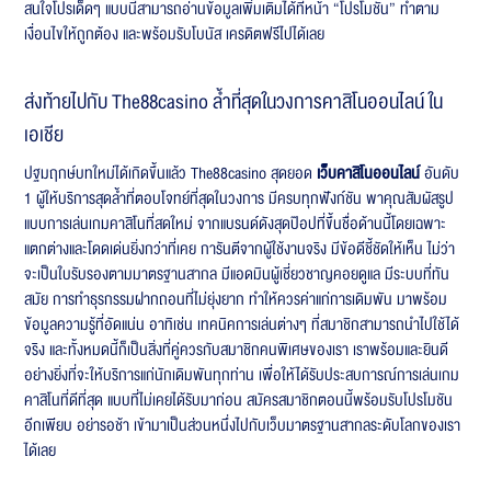
สนใจโปรเด็ดๆ แบบนี้สามารถอ่านข้อมูลเพิ่มเติมได้ที่หน้า “โปรโมชัน” ทำตาม
เงื่อนไขให้ถูกต้อง และพร้อมรับโบนัส เครดิตฟรีไปได้เลย
ส่งท้ายไปกับ The88casino ล้ำที่สุดในวงการคาสิโนออนไลน์ ใน
เอเชีย
ปฐมฤกษ์บทใหม่ได้เกิดขึ้นแล้ว The88casino สุดยอด
เว็บคาสิโนออนไลน์
อันดับ
1 ผู้ให้บริการสุดล้ำที่ตอบโจทย์ที่สุดในวงการ มีครบทุกฟังก์ชัน พาคุณสัมผัสรูป
แบบการเล่นเกมคาสิโนที่สดใหม่ จากแบรนด์ดังสุดป๊อปที่ขึ้นชื่อด้านนี้โดยเฉพาะ
แตกต่างและโดดเด่นยิ่งกว่าที่เคย การันตีจากผู้ใช้งานจริง มีข้อดีชี้ชัดให้เห็น ไม่ว่า
จะเป็นใบรับรองตามมาตรฐานสากล มีแอดมินผู้เชี่ยวชาญคอยดูแล มีระบบที่ทัน
สมัย การทำธุรกรรมฝากถอนที่ไม่ยุ่งยาก ทำให้ควรค่าแก่การเดิมพัน มาพร้อม
ข้อมูลความรู้ที่อัดแน่น อาทิเช่น เทคนิคการเล่นต่างๆ ที่สมาชิกสามารถนำไปใช้ได้
จริง และทั้งหมดนี้ก็เป็นสิ่งที่คู่ควรกับสมาชิกคนพิเศษของเรา เราพร้อมและยินดี
อย่างยิ่งที่จะให้บริการแก่นักเดิมพันทุกท่าน เพื่อให้ได้รับประสบการณ์การเล่นเกม
คาสิโนที่ดีที่สุด แบบที่ไม่เคยได้รับมาก่อน สมัครสมาชิกตอนนี้พร้อมรับโปรโมชัน
อีกเพียบ อย่ารอช้า เข้ามาเป็นส่วนหนึ่งไปกับเว็บมาตรฐานสากลระดับโลกของเรา
ได้เลย