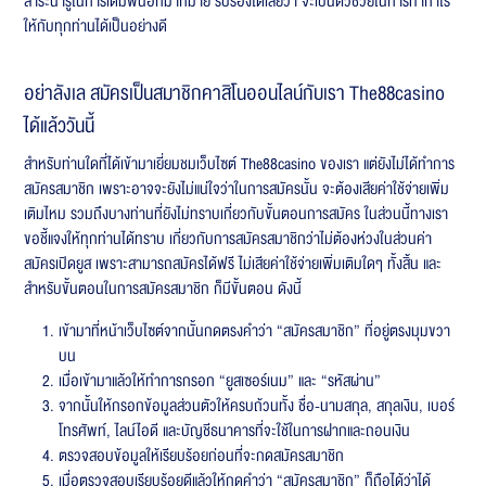
สาระน่ารู้ในการเดิมพันอีกมากมาย รับรองได้เลยว่า จะเป็นตัวช่วยในการทำกำไร
ให้กับทุกท่านได้เป็นอย่างดี
อย่าลังเล สมัครเป็นสมาชิกคาสิโนออนไลน์กับเรา The88casino
ได้แล้ววันนี้
สำหรับท่านใดที่ได้เข้ามาเยี่ยมชมเว็บไซต์ The88casino ของเรา แต่ยังไม่ได้ทำการ
สมัครสมาชิก เพราะอาจจะยังไม่แน่ใจว่าในการสมัครนั้น จะต้องเสียค่าใช้จ่ายเพิ่ม
เติมไหม รวมถึงบางท่านที่ยังไม่ทราบเกี่ยวกับขั้นตอนการสมัคร ในส่วนนี้ทางเรา
ขอชี้แจงให้ทุกท่านได้ทราบ เกี่ยวกับการสมัครสมาชิกว่าไม่ต้องห่วงในส่วนค่า
สมัครเปิดยูส เพราะสามารถสมัครได้ฟรี ไม่เสียค่าใช้จ่ายเพิ่มเติมใดๆ ทั้งสิ้น และ
สำหรับขั้นตอนในการสมัครสมาชิก ก็มีขั้นตอน ดังนี้
เข้ามาที่หน้าเว็บไซต์จากนั้นกดตรงคำว่า “สมัครสมาชิก” ที่อยู่ตรงมุมขวา
บน
เมื่อเข้ามาแล้วให้ทำการกรอก “ยูสเซอร์เนม” และ “รหัสผ่าน”
จากนั้นให้กรอกข้อมูลส่วนตัวให้ครบถ้วนทั้ง ชื่อ-นามสกุล, สกุลเงิน, เบอร์
โทรศัพท์, ไลน์ไอดี และบัญชีธนาคารที่จะใช้ในการฝากและถอนเงิน
ตรวจสอบข้อมูลให้เรียบร้อยก่อนที่จะกดสมัครสมาชิก
เมื่อตรวจสอบเรียบร้อยดีแล้วให้กดคำว่า “สมัครสมาชิก” ก็ถือได้ว่าได้