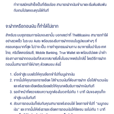
ทำการสมัครสำเร็จเป็นที่เรียบร้อย สามารถฝากเงินเข้ามาและเริ่มต้นเดิมพัน
กับเกมโปรดของคุณได้ทันที
จะฝากหรือถอนเงิน ก็ทำได้ไม่ยาก
สำหรับระบบธุรกรรมการเงินของเรานั้น บอกเลยว่าที่ The88casino สามารถทำได้
อย่างรวดเร็ว ในระบบ Auto พร้อมรองรับการฝากถอนในรูปแบบต่างๆ ที่
ครอบคลุมมากที่สุด ไม่ว่าจะเป็น การทำธุรกรรมผ่านทาง ธนาคารชั้นนำในระเทศ
ไทย, คริปโตเคอร์เรนซี, Mobile Banking, True Wallet และพร้อมอัปเดต นำเข้า
ช่องทางการฝากถอนเงินที่สะดวกสบายยิ่งขึ้นในอนาคตอันใกล้นี้ โดยวิธีการฝาก
ถอนนั้นสามารถทำได้ง่ายๆ ด้วยตนเอง ดังนี้
เมื่อเข้าสู่ระบบแล้วให้คุณเลือกเข้าไปที่เมนูฝากเงิน
จากนั้นให้คุณกรอกรายเอียด ใส่จำนวนเงินที่ต้องการฝาก เมื่อใส่จำนวนเงิน
และแจ้งรายละเอียดเรียบร้อยแล้วให้คุณกดยืนยันการฝากเงินทันที
รอเจ้าหน้าที่ตรวจสอบความถูกต้องในเวลาไม่เกิน 1 นาที เงินของคุณก็จะ
เข้าสู่ระบบในทันที
ส่วนการถอนเงินก็เช่นกันคุณสามารถแจ้งถอนได้ โดยการเข้าไปที่ “เมนูถอน
เงิน” และจากนั้นให้แจ้งรายละเอียดการถอนเงินให้ชัดเจน รอไม่เกิน 1 นาที