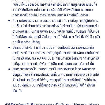
เข้มข้น ทั้งในเรื่องของมาตรฐานและการให้บริการที่สมบูรณ์แบบ พร้อมทั้ง
แสดงให้เห็นถึงความมั่นคงทางการเงิน ที่เป็นหัวใจหลักในการประกอบ
กิจการคาสิโนออนไลน์ ว่าสามารถที่จะบริหารจัดการได้เป็นอย่างดี
ทีมงานซัพพอร์ตผ่านการอบรมมาอย่างดี : ทีมงานที่อยู่ภายใต้ผู้ให้บริการ
บนเว็บแห่งนี้ ผ่านการคัดกรองมาอย่างดี ไม่ว่าจะเป็นทีมผู้พัฒนาระบบ ทีม
งานคอยดูและให้บริการสมาชิก รวมไปถึงค่ายเกมที่เป็นพันธมิตร ก็เป็นหนึ่ง
ในทีมที่ซัพพอร์ตอย่างดี ดังนั้นทุกท่านมั่นใจได้เลยว่า ที่แห่งนี้จะให้บริการดัง
คุณเป็นลูกค้าคนสำคัญ
ฝากถอนทันใจใน 1 นาที : ระบบฝากถอนที่โอนไว ส่งตรงอย่างรวดเร็ว
ภายในเวลาไม่ถึง 1 นาที ส่วนสำคัญที่สุดในการเลือกเดิมพันบนเว็บไซต์คาสิ
โน ที่เราได้พัฒนาและอัปเดตระบบธุระกรรมการเงิน ให้สามารถทำรายการได้
ไวที่สุด และสามารถทำได้จริง ไม่ใช่เพียงแค่คำโฆษณาลมๆ แล้งๆ เท่านั้น
สมัครสมาชิกรวดเร็ว : ขั้นตอนการเป็นสมาชิกง่ายสุด ไวสุด เพียงกรอก
ข้อมูลไม่กี่ข้อก็เข้าเดิมพันได้แล้ว อีกทั้งยังสามารถทำได้ด้วยตัวเอง โดยที่ไม่
ต้องผ่านตัวเเทนใดๆ ทำให้ข้อมูลของคุณไม่สามารถรั่วไหลไปไหนได้อย่าง
แน่นอน อีกทั้งระบบเราก็เซ็ตมาอย่างดี ต่อให้ไม่เก่งเทคโนโลยีก็ทำได้เช่น
เดียวกัน