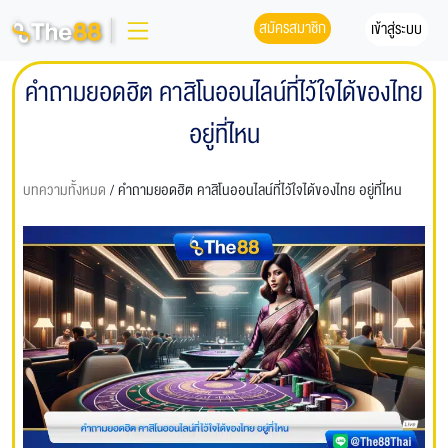
สมัครสมาชิก
เข้าสู่ระบบ
คำถามยอดฮิต คาสิโนออนไลน์ที่ไว้ใจได้ของไทย
อยู่ที่ไหน
บทความทั้งหมด
/ คำถามยอดฮิต คาสิโนออนไลน์ที่ไว้ใจได้ของไทย อยู่ที่ไหน