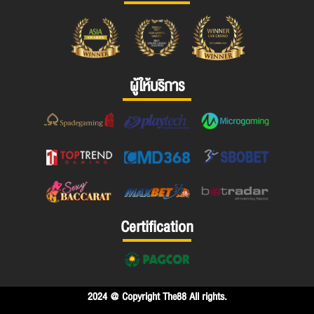
ผู้ให้บริการ
Certification
2024 @ Copyright The88 All rights.