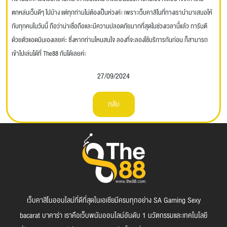
ตกหล่นเว็บดีๆ ไปบ้าง แต่ทุกท่านไม่ต้องเป็นห่วงค่ะ เพราะเว็บคาสิโนที่ทางเรานำมาเสนอให้
กับทุกคนในวันนี้ ถือว่าน่าเชื่อถือและมีความปลอดภัยมากที่สุดในช่วงเวลานี้แล้ว การันตี
ด้วยตัวแอดมินเองเลยค่ะ ซึ่งหากท่านไหนสนใจ ลองที่จะลองใช้บริการกันก่อน ก็สามารถ
เข้าไปเล่นได้ที่ The88 กันได้เลยค่ะ
27/09/2024
กลับ
เว็บคาสิโนออนไลน์ที่ดีที่สุดในเอเชียมีครบทุกอย่าง SA Gaming Sexy
bacarat บาคาร่า เราคือเว็บพนันออนไลน์อันดับ 1 นวัตกรรมและเทคโนโลยี