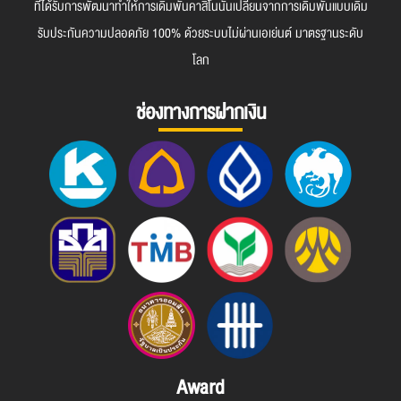
ที่ได้รับการพัฒนาทำให้การเดิมพันคาสิโนนั้นเปลี่ยนจากการเดิมพันแบบเดิม
รับประกันความปลอดภัย 100% ด้วยระบบไม่ผ่านเอเย่นต์ มาตรฐานระดับ
โลก
ช่องทางการฝากเงิน
Award