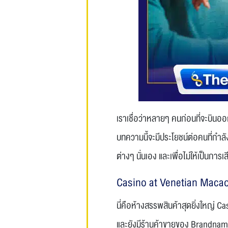
เราเชื่อว่าหลายๆ คนก่อนที่จะบินออ
บทความนี้จะมีประโยชน์ต่อคนที่กำลั
ต่างๆ นั่นเอง และเพื่อไม่ให้เป็นการเ
Casino at Venetian Maca
นี่คือห้างสรรพสินค้าสุดยิ่งใหญ่ 
และยังมีร้านค้าขายของ Brandname ใ