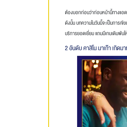
ต้องบอกก่อนว่าก่อนหน้านี้ทางแอดเค
ดังนั้น บทความในวันนี้จะเป็นการเขี
บริการยอดเยี่ยม แถมมีเกมเดิมพันให้
2 อันดับ คาสิโน มาเก๊า เกิดมาทั