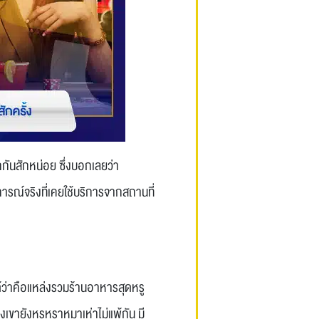
กกันสักหน่อย ซึ่งบอกเลยว่า
ารณ์จริงที่เคยใช้บริการจากสถานที่
้ว่าคือแหล่งรวมร้านอาหารสุดหรู
เขายังหรูหราหมาเห่าไม่แพ้กัน มี