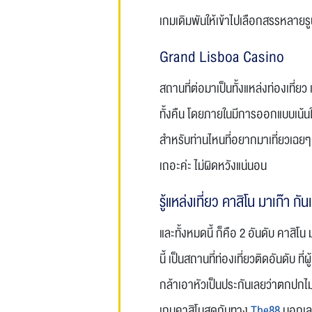
เกมเดิมพันให้เข้าไปเลือกสรรหลายรู
Grand Lisboa Casino
สถานที่ต่อมาเป็นทั้งแหล่งท่องเที
ทั้งคืน โดยภายในมีการออกแบบเน้น
สำหรับท่านไหนที่อยากมาเที่ยวเฉยๆ 
เถอะค่ะ ไม่ผิดหวังแน่นอน
รู้แหล่งเที่ยว คาสิโน มาเก๊า กั
และทั้งหมดนี้ ก็คือ 2 อันดับ คาสิโ
นี้ เป็นสถานที่ท่องเที่ยวติดอันดับ 
กล้าเอาหัวเป็นประกันเลยว่าตกปกไม่จ
เกมคาสิโนสดกับทาง
The88
บอกเลย