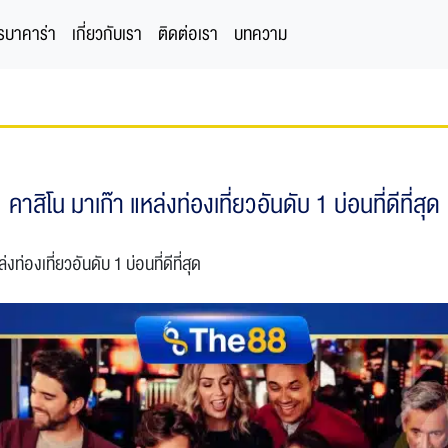
รบาคาร่า
เกี่ยวกับเรา
ติดต่อเรา
บทความ
คาสิโน มาเก๊า แหล่งท่องเที่ยวอันดับ 1 บ่อนที่ดีที่สุด
งท่องเที่ยวอันดับ 1 บ่อนที่ดีที่สุด