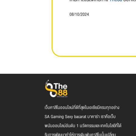
08/10/2024
เว็บคาสิโนออนไลน์ที่ดีที่สุดในเอเชียมีครบทุกอย่าง
SA Gaming Sexy bacarat บาคาร่า เราคือเว็บ
พนันออนไลน์อันดับ 1 นวัตกรรมและเทคโนโลยีที่ได้
รับการพัฒนาทำให้การเดิมพันคาสิโนนั้นเปลี่ยน