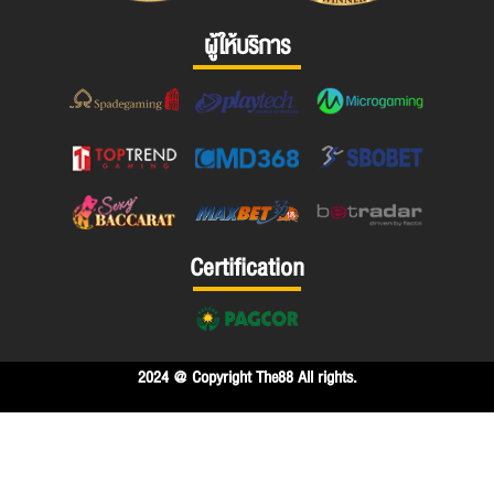
ผู้ให้บริการ
Certification
2024 @ Copyright The88 All rights.