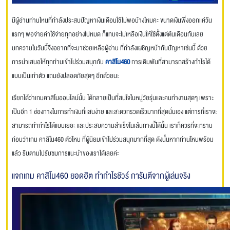
มีผู้อ่านท่านไหนที่กำลังประสบปัญหาเงินเดือนใช้ไม่พอบ้างไหมคะ ขนาดเงินพึ่งออกแค่วัน
แรกๆ พอจ่ายค่าใช้จ่ายทุกอย่างไปหมด ก็แทบจะไม่เหลือเงินให้ใช้ตั้งแต่ต้นเดือนกันเลย
บทความในวันนี้จึงอยากที่จะมาช่วยเหลือผู้อ่าน ที่กำลังเผชิญหน้ากับปัญหาเช่นนี้ ด้วย
การนำเสนอให้ทุกท่านเข้าไปร่วมสนุกกับ
คาสิโน460
การเดิมพันที่สามารถสร้างกำไรได้
แบบเป็นเท่าตัว แถมยังปลอดภัยสุดๆ อีกด้วยนะ
เรียกได้ว่าเกมคาสิโนออนไลน์นั้น ได้กลายเป็นที่สนใจในหมู่วัยรุ่นและคนทำงานสุดๆ เพราะ
เป็นอีก 1 ช่องทางในการทำเงินที่แสนง่าย และสะดวกรวดเร็วมากที่สุดนั่นเอง แต่การที่เราจะ
สามารถทำกำไรได้แบบเยอะ และประสบความสำเร็จในเส้นทางนี้ได้นั้น เราก็ควรที่จะทราบ
ก่อนว่าเกม คาสิโน460 ตัวไหน ที่ผู้นิยมเข้าไปร่วมสนุกมากที่สุด ดังนั้นหากท่านไหนพร้อม
แล้ว รีบตามไปรับชมการแนะนำของเราได้เลยค่ะ
แจกเกม คาสิโน460 ยอดฮิต ทำกำไรชัวร์ การันตีจากผู้เล่นจริง