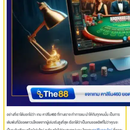
อย่างที่เราได้บอกไปว่า เกม คาสิโน460 ที่ทางเราจะทำการแนะนำให้กับทุกคนนั้น เป็นการ
เดิมพันที่มียอดดาวน์โหลดจากผู้เล่นจริงสูงที่สุด เรียกได้ว่าเป็นเกมยอดฮิตที่ไม่ว่าคุณจะ