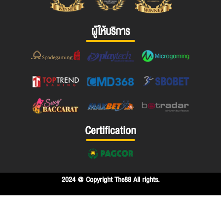
ผู้ให้บริการ
Certification
2024 @ Copyright The88 All rights.