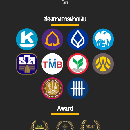
โลก
ช่องทางการฝากเงิน
Award