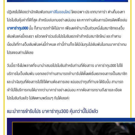
ปฏิเสธไม่ได้เลยว่านักเดิมพันเกม
คาสิโนออนไลน์
โดยเฉพาะประเภทบาคาร่า ต่างก็มองหา
โปรโมชันคุ้มค่าที่ดีที่สุด สำหรับเล่นเกมอย่างแน่นอน และหากท่านต้องการมีเครดิตเพื่อเล่น
บาคาร่าทุน300
นั้น ก็สามารถทำได้ไม่ยาก เพียงแค่เข้ามาเป็นส่วนหนึ่งในสมาชิกของเว็บ
เดิมพันแห่งนี้ของเรา แล้วกดเข้าร่วมรับโปรโมชันแรกเข้าสำหรับสมาชิกใหม่ และทำตาม
เงื่อนไขที่ทางเว็บเดิมพันแห่งนี้กำหนด เท่านี้ท่านก็จะได้มีเงินทุนไปเดิมพันในเกมบาคาร่าเกม
โปรดของท่านได้เลย
วันนี้เราจึงไม่พลาดที่จะมานำเสนอโปรโมชันสำหรับท่านที่ต้องการ บาคาร่าทุน300 ไปใช้
บริการในเว็บเดิมพัน บอกเลยว่าท่านสามารถเข้ามารับได้ตั้งแต่เริ่มแรกของการเป็นสมาชิก
และนำเงินทุนที่ต้องการไปใช้ได้ตามต้องการเลย แน่นอนว่าทุนที่ท่านจะได้รับนั้น สามารถ
เข้าไปใช้บริการเกมได้มากกว่าบาคาร่าอย่างแน่นอน หากต้องการทราบถึงรายละเอียด
โปรโมชันกันแล้ว ไปติดตามพร้อมๆ กันได้เลยค่ะ
แนะนำการเข้ารับโปร บาคาร่าทุน300 คุ้มกว่านี้ไม่มีแล้ว