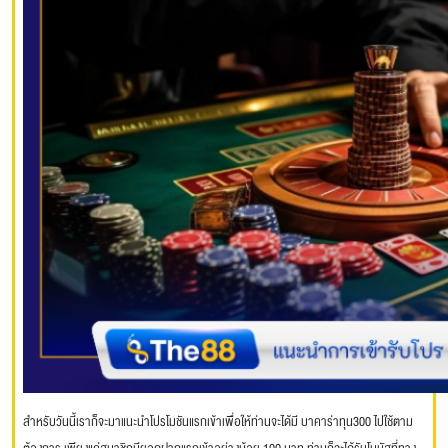
สำหรับวันนี้เราก็จะมาแนะนำโปรโมชันแรกเข้าเพื่อให้ท่านจะได้มี บาคาร่าทุน300 ไปใช้ตาม