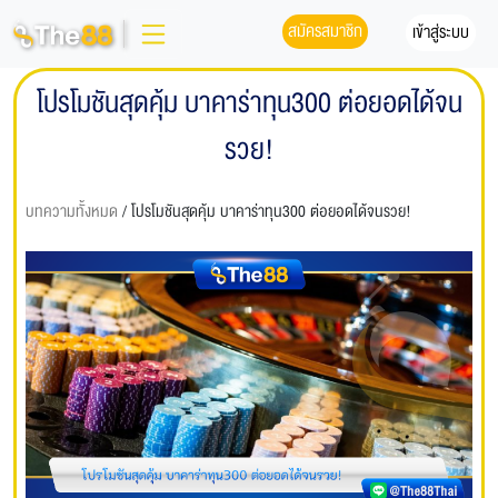
สมัครสมาชิก
เข้าสู่ระบบ
โปรโมชันสุดคุ้ม บาคาร่าทุน300 ต่อยอดได้จน
รวย!
บทความทั้งหมด
/ โปรโมชันสุดคุ้ม บาคาร่าทุน300 ต่อยอดได้จนรวย!