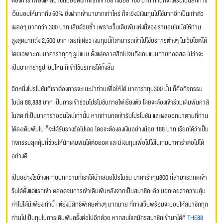
ต้องการ เพียงแค่สมาชิกมียอดฝากแรกเข้าอย่างน้อย 100 บาท ท่านก็จะได้รับโบนัสที่ทาง
เว็บมอบให้มากถึง 50% ยิ่งฝากเข้ามามากเท่าไหร่ ก็จะยิ่งมีเงินทุนไปใช้มากอีกเป็นเท่าตัว
เผลอๆ มากกว่า 300 บาท เสียด้วยซ้ำ เพราะเว็บเดิมพันแห่งนี้ของเรามอบโบนัสให้ท่าน
สูงสุดมากถึง 2,500 บาท เลยทีเดียว เงินทุนนี้ก็สามารถเข้าไปใช้บริการต่างๆ ในเว็บไซต์ได้
โดยเฉพาะเกมบาคาร่าทุกๆ รูปแบบ ตั้งแต่คลาสสิกไปจนถึงเกมแบบถ่ายทอดสด ไม่ว่าจะ
เป็นบาคาร่ารูปแบบไหน ก็เข้าใช้บริการได้ทั้งสิ้น
อีกหนึ่งโปรโมชันที่เราต้องการจะแนะนำท่านเพื่อให้ได้ บาคาร่าทุน300 นั้น ก็คือกิจกรรม
โบนัส 88,888 บาท เป็นการเข้าร่วมโปรโมชันทายไพ่เรียงตัว โดยจะต้องเข้าร่วมเดิมพันคาสิ
โนสด ที่เป็นบาคาร่าออนไลน์เท่านั้น หากท่านกดเข้ารับโปรโมชัน และผลออกมาตามที่ท่าน
ได้ลงเดิมพันไป ก็จะได้รับรางวัลไปเลย โดยจะต้องลงเงินอย่างน้อย 188 บาท เรียกได้ว่าเป็น
กิจกรรมสุดคุ้มที่ช่วยให้นักเดิมพันได้ต่อยอด และมีเงินทุนเพื่อไปใช้ในเกมบาคาร่าต่อไปได้
อย่างดี
เป็นอย่างไรบ้างคะกับบทความที่เราได้นำเสนอโปรโมชัน บาคาร่าทุน300 ที่สามารถกดเข้า
รับได้ตั้งแต่แรกเข้า ตลอดจนการเข้าเดิมพันหลังจากเป็นสมาชิกแล้ว บอกเลยว่าความคุ้ม
ค่าไม่ได้มีเพียงเท่านี้ แต่ยังมีสิทธิพิเศษต่างๆ มากมาย ที่ทางเว็บพร้อมจะมอบให้สมาชิกทุก
ท่านไปเป็นทุนไปการเดิมพันครั้งต่อไปอีกด้วย หากสนใจสมัครสมาชิกเข้ามาได้ที่
THE88