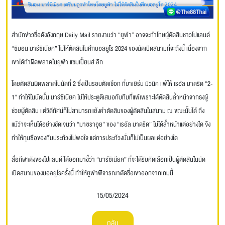
สำนักข่าวชื่อดังอังกฤษ Daily Mail รายงานว่า “ยูฟ่า” อาจจะทำโทษผู้ตัดสินชาวโปแลนด์
“ซิมอน มาร์ซิเนียค” ไม่ให้ตัดสินในศึกบอลยูโร 2024 ของนัดเปิดสนามที่จะถึงนี้ เนื่องจาก
เขาได้ทำผิดพลาดในยูฟ่า แชมเปี้ยนส์ ลีก
โดยตัดสินผิดพลาดในนัดที่ 2 ซึ่งเป็นรอบตัดเชือก ที่บาเยิร์น มิวนิค แพ้ให้ เรอัล มาดริด “2-
1” ทำให้ในนัดนั้น มาร์ซิเนียค ไม่ให้ประตูตีเสมอกับทีมที่แพ้เพราะได้ตัดสินล้ำหน้าจากธงผู้
ช่วยผู้ตัดสิน แต่วิดีทัศน์ก็ไม่สามารถแย้งคำตัดสินของผู้ตัดสินในสนาม ณ ขณะนั้นได้ ถึง
แม้ว่าจะเห็นได้อย่างชัดเจนว่า “มาซราอุย” ของ “เรอัล มาดริด” ไม่ได้ล้ำหน้าแต่อย่างใด จึง
ทำให้กุนซือของทีมประท้วงไม่พอใจ แต่การประท้วงนั่นก็ไม่เป็นผลแต่อย่างใด
สื่อกีฬาดังของโปแลนด์ ได้ออกมาชี้ว่า “มาร์ซิเนียค” ที่จะได้รับคัดเลือกเป็นผู้ตัดสินในนัด
เปิดสนามของบอลยูโรครั้งนี้ ทำให้ยูฟ่าพิจารณาตัดชื่อเขาออกจากเกมนี้
15/05/2024
กลับ