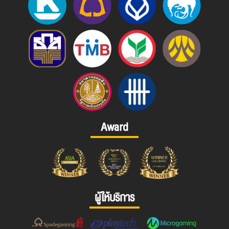
Award
ผู้ให้บริการ