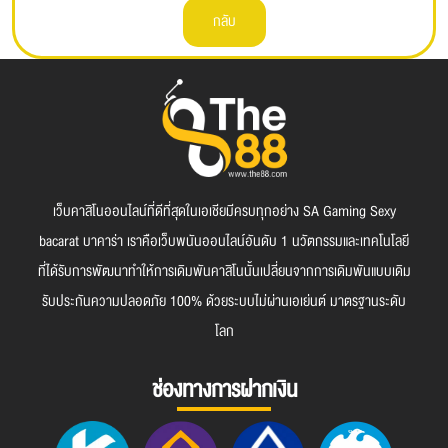
กลับ
เว็บคาสิโนออนไลน์ที่ดีที่สุดในเอเชียมีครบทุกอย่าง SA Gaming Sexy
bacarat บาคาร่า เราคือเว็บพนันออนไลน์อันดับ 1 นวัตกรรมและเทคโนโลยี
ที่ได้รับการพัฒนาทำให้การเดิมพันคาสิโนนั้นเปลี่ยนจากการเดิมพันแบบเดิม
รับประกันความปลอดภัย 100% ด้วยระบบไม่ผ่านเอเย่นต์ มาตรฐานระดับ
โลก
ช่องทางการฝากเงิน