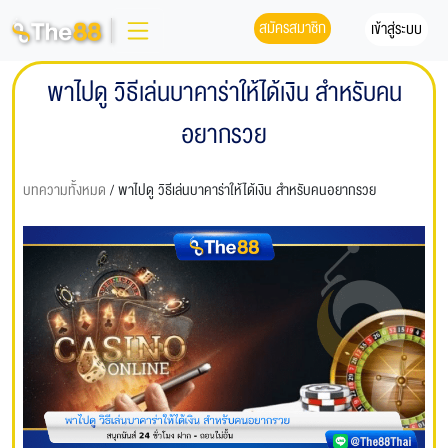
สมัครสมาชิก
เข้าสู่ระบบ
พาไปดู วิธีเล่นบาคาร่าให้ได้เงิน สำหรับคน
อยากรวย
บทความทั้งหมด
/ พาไปดู วิธีเล่นบาคาร่าให้ได้เงิน สำหรับคนอยากรวย