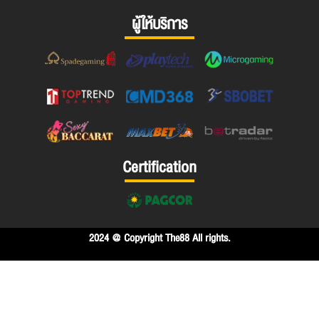
ผู้ให้บริการ
Certification
2024 @ Copyright The88 All rights.