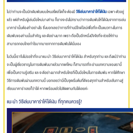
ไม่ว่าท่านจะเป็นนักเดิมพันแบบไหนสไตล์ใดก็จะต้องมี
วิธีเล่นบาคาร่าให้ได้เงิน
เฉพาะตัวอยู่
แล้ว แต่สำหรับผู้เล่นมือใหม่บางท่าน ก็อาจจะยังไม่ทราบว่าการเดิมพันให้ได้เงินจากการเล่น
บาคาร่านั้นต้องทำอย่างไร ซึ่งบอกเลยว่าการที่ท่านมีไกด์ไลน์เพื่อที่จะเป็นแนวทางในการ
เดิมพันของท่านนั้นสำคัญ และดีอย่างมาก เพราะถือเป็นอีกหนึ่งปัจจัยที่จะช่วยให้ท่าน
สามารถกอบโกยกำไรมากมายจากการเดิมพันได้นั่นเอง
ในวันนี้เราจึงไม่รอช้าที่จะมาแนะนำ วิธีเล่นบาคาร่าให้ได้เงิน สำหรับทุกท่าน และถึงแม้ว่าท่าน
จะเป็นผู้เชี่ยวชาญในการเดิมพันมาแล้วมากแค่ไหน ก็สามารถที่จะอ่านบทความของเรานี้
เพื่อเป็นความรู้เสริม และจะดีอย่างมากสำหรับใครที่เป็นมือใหม่ในการเดิมพัน หากได้ศึกษา
วิธีการเดิมพันผ่านบทความนี้ บอกเลยว่านี่เป็นจุดเริ่มต้นที่ดีของทุกท่านสำหรับเส้นทางสู่
เซียนบาคาร่าเลยก็ว่าได้ หากพร้อมแล้วไปติดตามกันได้เลยค่ะ
แนะนำ วิธีเล่นบาคาร่าให้ได้เงิน ที่ทุกคนควรรู้!