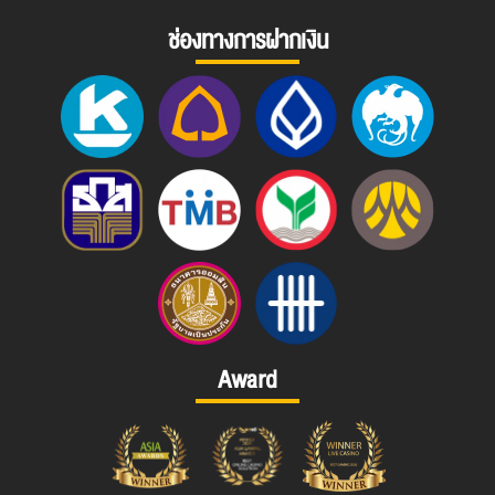
ช่องทางการฝากเงิน
Award