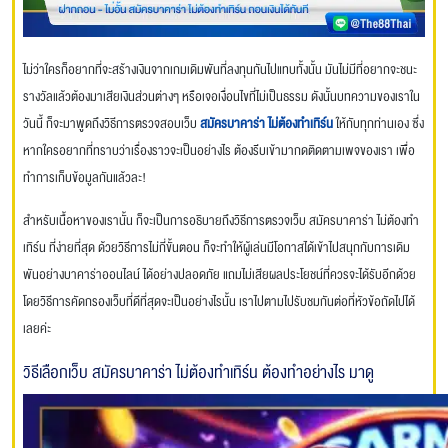
ไม่ว่าใครก็อยากที่จะสร้างเงินจากเกมเดิมพันที่ลงทุนกันไปแทบทั้งนั้น มันไม่มีที่อยากจะชนะ
รางวัลแล้วต้องมาเสียเงินส่วนต่างๆ หรือเจอเงื่อนไขที่ไม่เป็นธรรม ดังนั้นบทความของเราใน
วันนี้ ก็จะมาพูดถึงวิธีการตรวจสอบเว็บ
สมัครบาคาร่า ไม่ต้องทำเทิร์น
ให้กับทุกท่านเอง ซึ่ง
หากใครอยากที่ทราบว่าเรื่องราวจะเป็นอย่างไร ต้องรีบเข้ามากดติดตามเพจของเรา เพื่อ
ทำการเก็บข้อมูลกันแล้วละ!
สำหรับเนื้อหาของเรานั้น ก็จะเป็นการอธิบายถึงวิธีการตรวจเว็บ สมัครบาคาร่า ไม่ต้องทำ
เทิร์น ที่ง่ายที่สุด ด้วยวิธีการไม่กี่ขั้นตอน ก็จะทำให้ผู้เล่นมีโอกาสได้เข้าไปสนุกกับการเดิม
พันอย่างบาคาร่าออนไลน์ ได้อย่างปลอดภัย แถมไม่เสียผลประโยชน์ที่ควรจะได้รับอีกด้วย
โดยวิธีการคัดกรองเว็บที่ดีที่สุดจะเป็นอย่างไรนั้น เราไปตามไปรับชมกันต่อที่หัวข้อถัดไปได้
เลยค่ะ
วิธีเลือกเว็บ สมัครบาคาร่า ไม่ต้องทำเทิร์น ต้องทำอย่างไร มาดู