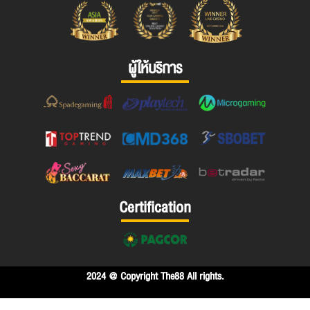
ผู้ให้บริการ
Certification
2024 @ Copyright The88 All rights.