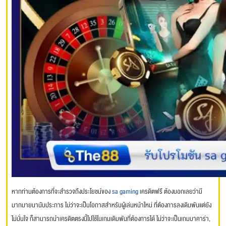
หากท่านต้องการที่จะสำรวจถึงประโยชน์ของ
sa gaming
เครดิตฟรี ต้องบอกเลยว่ามี
มากมายนานับประการ ไม่ว่าจะเป็นโอกาสสำหรับผู้เล่นหน้าใหม่ ที่ต้องการลงเดิมพันแต่ยัง
ไม่มั่นใจ ก็สามารถนำเครดิตตรงนี้ไปใช้ในเกมเดิมพันที่ต้องการได้ ไม่ว่าจะเป็นเกมบาคาร่า,