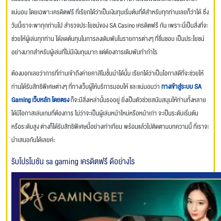
แน่นอน โดยเฉพาะเครดิตฟรี ที่เรียกได้ว่าเป็นเงินทุนเริ่มต้นที่ดีสำหรับทุกท่านเลยก็ว่าได้ ซึ่ง
วันนี้เราจะพาทุกท่านไป สำรวจประโยชน์ของ SA Casino เครดิตฟรี กัน เพราะนี่เป็นสิ่งที่จะ
ช่วยให้ผู้เล่นทุกท่าน ได้ลดต้นทุนในการลงเดิมพันในรายการต่างๆ ที่ชื่นชอบ เป็นประโยชน์
อย่างมากสำหรับผู้เล่นที่ไม่มีเงินทุนมาก แต่ต้องการเดิมพันทำกำไร
ต้องบอกเลยว่าการที่ท่านเข้าถึงค่ายคาสิโนชั้นนำได้นั้น เรียกได้ว่าเป็นโอกาสดีที่จะช่วยให้
ท่านได้รับสิทธิพิเศษต่างๆ ที่ทางเว็บผู้ให้บริการมอบให้ และแน่นอนว่า
ทางเข้าสู่ระบบ SA
Gaming เว็บหลัก โดยตรง
ก็จะมีสิ่งเหล่านั้นรออยู่ ยิ่งเป็นตัวช่วยสนับสนุนให้ท่านทั้งหลาย
ได้มีโอกาสเล่นเกมที่ต้องการ ไม่ว่าจะเป็นผู้เล่นหน้าใหม่หรือหน้าเก่า จะเป็นระดับเริ่มต้น
หรือระดับสูง ต่างก็ได้รับสิทธิพิเศษนี้อย่างเท่าเทียม พร้อมแล้วไปติดตามบทความนี้ ที่เราจะ
นำเสนอกันได้เลยค่ะ
รับโปรโมชัน sa gaming เครดิตฟรี ดีอย่างไร