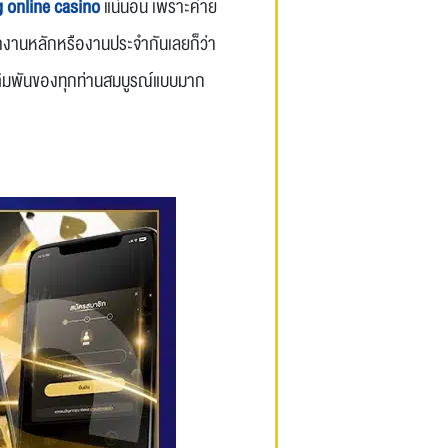
 online casino
แน่นอน เพราะค่าย
ว่างานหลักหรืองานประจำกันเลยก็ว่า
การเดิมพันของทุกท่านสมบูรณ์แบบมาก