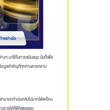
างๆ มาใช้ในการสนับสนุน นั่นก็เพื่อ
ือข้อมูลสำคัญที่ทุกท่านควรทราบ
ุณจะสามารถทำเงินกลับไปมากได้แค่ไหน
ายได้ที่ดีที่สุดเลยละ