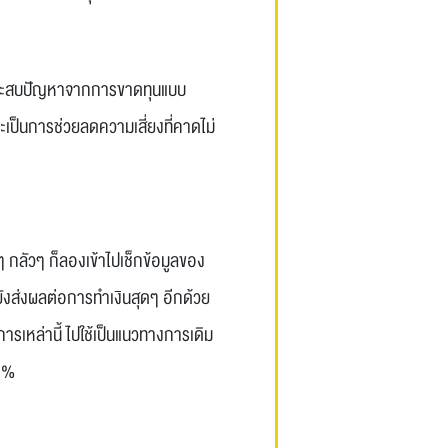
งประสบปัญหาจากการขาดทุนแบบ
จะเป็นการช่วยลดความเสี่ยงที่คาดไม่
าๆ กลัวๆ ก็ลองเข้าไปเช็กข้อมูลของ
ละยังส่งผลต่อการทำเงินสุดๆ อีกด้วย
รเหล่านี้ ไปใช้เป็นแนวทางการเดิม
00%