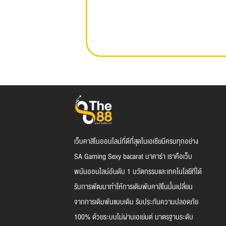
เว็บคาสิโนออนไลน์ที่ดีที่สุดในเอเชียมีครบทุกอย่าง
SA Gaming Sexy bacarat บาคาร่า เราคือเว็บ
พนันออนไลน์อันดับ 1 นวัตกรรมและเทคโนโลยีที่ได้
รับการพัฒนาทำให้การเดิมพันคาสิโนนั้นเปลี่ยน
จากการเดิมพันแบบเดิม รับประกันความปลอดภัย
100% ด้วยระบบไม่ผ่านเอเย่นต์ มาตรฐานระดับ