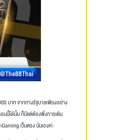
0,000 บาท จากทางรัฐบาลเพียงอย่าง
ี้ได้นั้น ก็มีแต่ต้องพึ่งการเดิม
amGaming เว็บตรง นั่นเองค่ะ