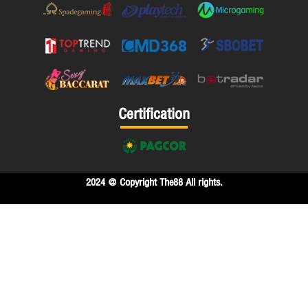
Certification
2024 @ Copyright The88 All rights.