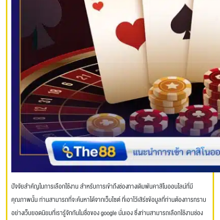
ปัจจัยสำคัญในการเลือกใช้งาน สำหรับการเข้าถึงช่องทางเดิมพันคาสิโนออนไลน์ที่มี
คุณภาพนั้น ท่านสามารถที่จะค้นหาได้จากเว็บไซต์ ที่เอาไว้เสิร์ชข้อมูลที่ท่านต้องการทราบ
อย่างเว็บยอดนิยมที่เรารู้จักกันในชื่อของ google นั่นเอง ซึ่งท่านสามารถเลือกใช้งานช่อง