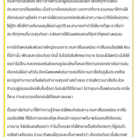
เรื่องการโกงไปได้เลย เพราะเราได้คำนึงถึงผู้เล่นเป็นอันดับแรก เพื่อให้ทุกท่านได้รับ
ประสบการณ์ที่ยอดเยี่ยม เมื่อเข้ามาเลือกเล่นกับเรา นอกจากที่เราจะรวมเกมมาให้ท่านได้
เลือกเล่นอย่างจุใจแล้ว ทางเรายังได้รวบรวมเทคนิคเดิมพันง่ายๆ มาแนะนำให้มือใหม่ทุกคน
ได้รู้จัก เพื่อให้ท่านเลือกลงทุนได้อย่างถูกวิธี และสามารถทำกำไรได้มากที่สุด เราเชื่อว่า
สมาชิกทุกคนที่มาลงทุนกับเรา จะต้องการได้รับผลตอบแทนที่คุ้มค่าที่สุดอย่างแน่นอน
หากนึกถึงแหล่งเดิมพันขนาดใหญ่ของวงการ เกมคาสิโนยอดนิยม คาสิโนออนไลน์888 ต้อง
ที่นี่เท่านั้น เพียงลงทะเบียนกับเราวันนี้ รับโปรโมชันพิเศษมากมาย รับรองไม่ผิดหวัง มั่นใจได้
เลยว่าไม่มีโกง สะดวกครบครันด้วยเกมรูปแบบใหม่ทั้งหมด ให้ความสะดวกสบายในการเล่น
เลือกเล่นได้อย่างทั่วถึง อีกหนึ่งแพลตฟอร์มการเล่นที่มีความน่าเชื่อถือสูงในประเทศไทย
และมีลูกค้ามากมายที่ผลัดกันเข้ามาลงทุนอย่างสม่ำเสมอ การันตีความน่าเชื่อถือ ด้วย
จำนวนผู้เล่นออนไลน์เพิ่มขึ้นเรื่อยๆ ในช่วงไม่กี่ปีที่ผ่านมา ไม่ว่าคุณจะเป็นแฟนเกมประเภทใด
ก็ตาม ท่านสามารถเลือกเล่นได้ที่ช่องทางของเรา
เป็นอย่างไรกันบ้าง ที่ได้ทำความรู้จักและยังได้พบกับช่องทาง เกมคาสิโนยอดนิยม คาสิโน
ออนไลน์888 ที่ได้รับการยกย่องที่สุด ด้วยบริการคุณภาพที่มาพร้อมเกมให้เลือกเล่น
มากมาย จึงไม่ต้องสงสัยเลยว่า ทำไมเว็บของเราถึงได้กลายเป็นตัวเลือกแรกๆ ที่ผู้เล่นทั่ว
เอเชียต่างเลือกเล่น อ่านมาถึงตรงนี้คุณคงจะเห็นภาพแล้วว่า เลือกเล่นกับเรานั้นดีมากแค่