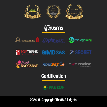
ผู้ให้บริการ
Certification
2024 @ Copyright The88 All rights.