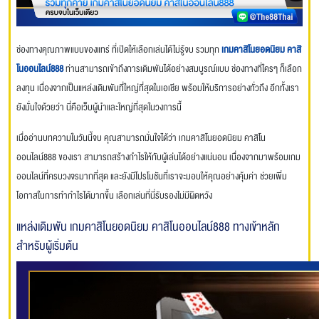
ช่องทางคุณภาพแบบของแทร่ ที่เปิดให้เลือกเล่นได้ไม่รู้จบ รวมทุก
เกมคาสิโนยอดนิยม คาสิ
โนออนไลน์888
ท่านสามารถเข้าถึงการเดิมพันได้อย่างสมบูรณ์แบบ ช่องทางที่ใครๆ ก็เลือก
ลงทุน เนื่องจากเป็นแหล่งเดิมพันที่ใหญ่ที่สุดในเอเชีย พร้อมให้บริการอย่างทั่วถึง อีกทั้งเรา
ยังมั่นใจด้วยว่า นี่คือเว็บผู้นำและใหญ่ที่สุดในวงการนี้
เมื่ออ่านบทความในวันนี้จบ คุณสามารถมั่นใจได้ว่า เกมคาสิโนยอดนิยม คาสิโน
ออนไลน์888 ของเรา สามารถสร้างกำไรให้กับผู้เล่นได้อย่างแน่นอน เนื่องจากมาพร้อมเกม
ออนไลน์ที่ครบวงจรมากที่สุด และยังมีโปรโมชันที่เราจะมอบให้คุณอย่างคุ้มค่า ช่วยเพิ่ม
โอกาสในการทำกำไรได้มากขึ้น เลือกเล่นที่นี่รับรองไม่มีผิดหวัง
แหล่งเดิมพัน เกมคาสิโนยอดนิยม คาสิโนออนไลน์888 ทางเข้าหลัก
สำหรับผู้เริ่มต้น