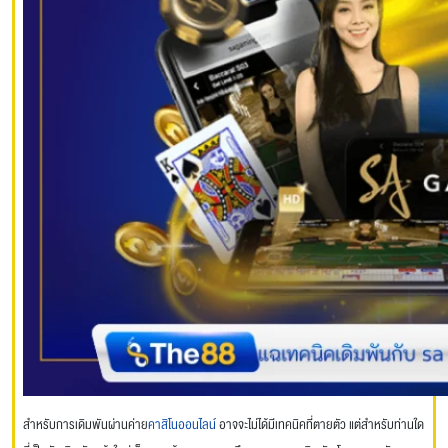
สำหรับการเดิมพันผ่านค่าย
คาสิโนออนไลน์
อาจจะไม่ได้มีเทคนิคที่ตายตัว แต่สำหรับท่านใด