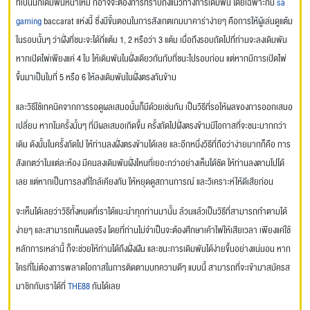
ที่เป็นนักเดิมพันหน้าใหม่ ก็อาจจะต้องการทราบถึงแนวทางการเดิมพัน โดยเฉพาะกับ
sa
gaming
baccarat แห่งนี้ ซึ่งมีขั้นตอนในการสังเกตเกมบาคาร่าง่ายๆ คือการให้ผู้เล่นดูแต้ม
ในรอบนั้นๆ ว่าฝั่งที่ชนะจะได้กี่แต้ม 1, 2 หรือว่า 3 แต้ม เมื่อถึงรอบถัดไปที่ท่านจะลงเดิมพัน
หากเปิดไพ่เพียงแค่ 4 ใบ ให้เดิมพันในฝั่งเดียวกันกับที่ชนะไปรอบก่อน แต่หากมีการเปิดไพ่
ขึ้นมาเป็นใบที่ 5 หรือ 6 ให้ลงเดิมพันในฝั่งตรงกันข้าม
และวิธีใช้เทคนิคจากการรอดูผลเสมอนั้นก็มีด้วยเช่นกัน เป็นวิธีที่รอให้ผลของการออกเสมอ
เปลี่ยน หากในครั้งนั้นๆ ที่มีผลเสมอเกิดขึ้น ครั้งถัดไปฝั่งตรงข้ามมีโอกาสที่จะชนะมากกว่า
เดิม ดังนั้นในครั้งถัดไป ให้ท่านลงฝั่งตรงข้ามได้เลย และอีกหนึ่งวิธีที่ถือว่าง่ายมากก็คือ การ
สังเกตว่าในแต่ละห้อง มีคนลงเดิมพันฝั่งไหนที่เยอะกว่าอย่างเห็นได้ชัด ให้ท่านลงตามไปได้
เลย แต่หากเป็นการลงที่ใกล้เคียงกัน ให้หยุดดูสถานการณ์ และวิเคราะห์ให้ดีเสียก่อน
จะเห็นได้เลยว่าวิธีทั้งหมดที่เราได้แนะนำทุกท่านมานั้น ล้วนแล้วเป็นวิธีที่สามารถทำตามได้
ง่ายๆ และสามารถเห็นผลจริง โดยที่ท่านไม่จำเป็นจะต้องศึกษาเค้าไพ่ให้เสียเวลา เพียงแค่ใช้
หลักการเหล่านี้ ก็จะช่วยให้ท่านได้ถึงฝั่งฝัน และชนะการเดิมพันได้ง่ายขึ้นอย่างแน่นอน หาก
ใครที่ไม่ต้องการพลาดโอกาสในการติดตามบทความดีๆ แบบนี้ สามารถที่จะเข้ามาสมัครส
มาชิกกับเราได้ที่
THE88
กันได้เลย