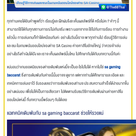
ทุกท่านเคยได้ยินคำพูดที่ว่า เรียนรู้และฝึกฝนจึงจะเห็นผลลัพธ์ที่ดี หรือไม่คะ? คำๆ นี้
สามารถใช้ได้กับทุกสถานการณ์ไม่เกินจริง เพราะนอกจากจะใช้ไปกับการเรียน การทำงาน
แล้วนั้น การเล่นเกมก็ทำได้เหมือนกันค่ะ อย่างในวันนี้เราจะพาทุกท่านไป เรียนรู้วิธีการเล่น
และชนะในเกมพนันออนไลน์ของค่าย SA Casino ค่ายคาสิโนยักษ์ใหญ่ ว่าควรเข้าเล่น
อย่างไรถึงทำเงินได้ปัง และเราจะเห็นผลลัพธ์นั้นไหม ไปศึกษากันได้กับบทความนี้กันค่ะ
แน่นอนว่าเกมยอดนิยมของค่ายเดิมพันแห่งนี้จะเป็นอะไรไปไม่ได้ หากไม่ใช่
sa gaming
baccarat
ซึ่งการเดิมพันกับค่ายนี้นั้นอาจจะดูยาก แต่หากท่านได้ศึกษารายละเอียด และ
เทคนิคการเล่นเอาไว้ รับรองเลยว่าการเดิมพันของท่านจะประสบความสำเร็จได้ง่ายมากขึ้น
อย่างแน่นอน เพื่อไม่ให้เป็นการเสียเวลา ไปติดตามรับชมวิธีการเดิมพันผ่านค่ายคาสิโน
ออนไลน์แห่งนี้ ที่บทความนี้พร้อมๆ กันได้เลย
แฉเทคนิคเดิมพันกับ sa gaming baccarat ช่วยให้รวยแน่