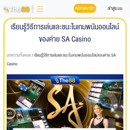
สมัครสมาชิก
เข้าสู่ระบบ
เรียนรู้วิธีการเล่นและชนะในเกมพนันออนไลน์
ของค่าย SA Casino
บทความทั้งหมด
/ เรียนรู้วิธีการเล่นและชนะในเกมพนันออนไลน์ของค่าย SA
Casino