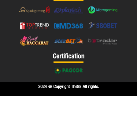
Certification
2024 @ Copyright The88 All rights.