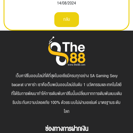
14/08/2024
กลับ
เว็บคาสิโนออนไลน์ที่ดีที่สุดในเอเชียมีครบทุกอย่าง SA Gaming Sexy
bacarat บาคาร่า เราคือเว็บพนันออนไลน์อันดับ 1 นวัตกรรมและเทคโนโลยี
ที่ได้รับการพัฒนาทำให้การเดิมพันคาสิโนนั้นเปลี่ยนจากการเดิมพันแบบเดิม
รับประกันความปลอดภัย 100% ด้วยระบบไม่ผ่านเอเย่นต์ มาตรฐานระดับ
โลก
ช่องทางการฝากเงิน