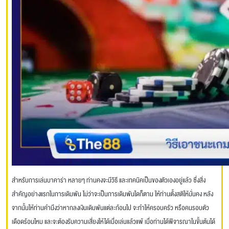
สำหรับการเล่นบาคาร่า หลายๆ ท่านคงจะมีวิธี และเทคนิคเป็นของตัวเองอยู่แล้ว ซึ่งสิ่ง
สำคัญอย่างแรกในการเดิมพัน ไม่ว่าจะเป็นการเดิมพันใดก็ตาม ให้ท่านตั้งสติให้มั่นคง หลัง
จากนั้นให้ท่านคำนึงว่าหากลงเงินเดิมพันแต่ละก้อนไป จะทำให้ครอบครัว หรือคนรอบตัว
เดือดร้อนไหม และจะต้องรับความเสี่ยงให้ได้เมื่อเล่นแล้วแพ้ เมื่อท่านได้พิจารณาในขั้นต้นได้