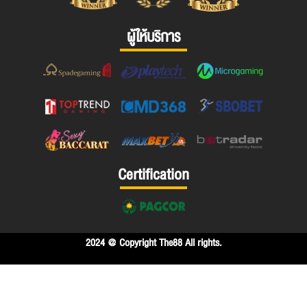
ผู้ให้บริการ
Certification
2024 @ Copyright The88 All rights.