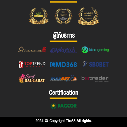
ผู้ให้บริการ
Certification
2024 @ Copyright The88 All rights.