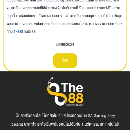
เป็นอย่างไรบ้างคะกับค่าย
คาสิโนออนไลน์
dg casino ซึ่งเป็นหนึ่งในค่ายที่โดดเด่นในเรื่อง
ของคาสิโนสด หากท่านใดที่ได้เข้ามาลงเดิมพันกับค่ายนี้ รับรองเลยว่า ท่านจะได้รับความ
สนุกที่มาพร้อมกับความปังอย่างแน่นอน หากต้องการรับความสนุก รวมไปถึงโปรโมชันสุด
พิเศษ เพื่อที่จะไปเดิมพันในค่ายคาสิโนออนไลน์สุดเจ๋งแห่งนี้ สามารถที่จะเข้ามาสมัครสมาชิ
กกับ
THE88
กันได้เลย
30/08/2024
กลับ
เว็บคาสิโนออนไลน์ที่ดีที่สุดในเอเชียมีครบทุกอย่าง SA Gaming Sexy
bacarat บาคาร่า เราคือเว็บพนันออนไลน์อันดับ 1 นวัตกรรมและเทคโนโลยี