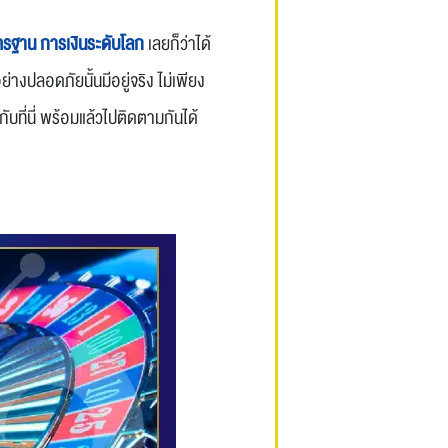
ตรฐาน การเงินระดับโลก
เลยก็ว่าได้
่างปลอดภัยนั้นมีอยู่จริง ไม่เพียง
กับที่นี่ พร้อมแล้วไปติดตามกันได้