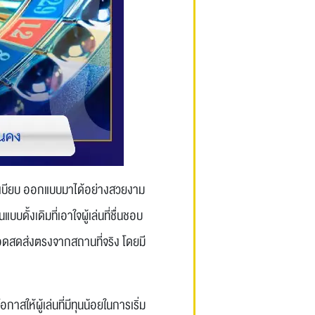
็นระเบียบ ออกแบบมาได้อย่างสวยงาม
บดั้งเดิมที่เอาใจผู้เล่นที่ชื่นชอบ
ทอดสดส่งตรงจากสถานที่จริง โดยมี
าสให้ผู้เล่นที่มีทุนน้อยในการเริ่ม