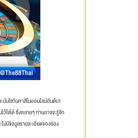
ะมั่นใจกับคาสิโนออนไลน์อันดับ1
นไว้ใจได้ ซึ่งหลายๆ ท่านอาจจะรู้จัก
จจะไม่มีข้อมูลรายละเอียดของช่อง