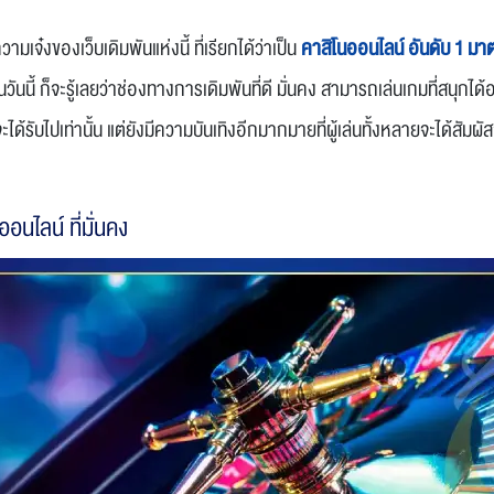
ามเจ๋งของเว็บเดิมพันแห่งนี้ ที่เรียกได้ว่าเป็น
คาสิโนออนไลน์ อันดับ 1 มา
นี้ ก็จะรู้เลยว่าช่องทางการเดิมพันที่ดี มั่นคง สามารถเล่นเกมที่สนุกได้อย
ได้รับไปเท่านั้น แต่ยังมีความบันเทิงอีกมากมายที่ผู้เล่นทั้งหลายจะได้สัมผัส
อนไลน์ ที่มั่นคง