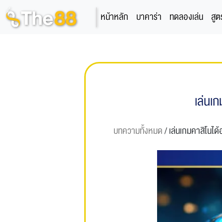
หน้าหลัก
บาคาร่า
ทดลองเล่น
สูต
เล่นเ
บทความทั้งหมด
/ เล่นเกมคาสิโนได