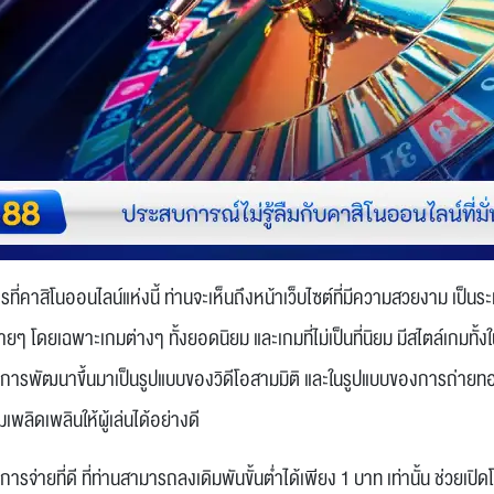
การที่คาสิโนออนไลน์แห่งนี้ ท่านจะเห็นถึงหน้าเว็บไซต์ที่มีความสวยงาม เป
ๆ โดยเฉพาะเกมต่างๆ ทั้งยอดนิยม และเกมที่ไม่เป็นที่นิยม มีสไตล์เกมทั้งในแบ
รับการพัฒนาขึ้นมาเป็นรูปแบบของวิดีโอสามมิติ และในรูปแบบของการถ่าย
พลิดเพลินให้ผู้เล่นได้อย่างดี
จ่ายที่ดี ที่ท่านสามารถลงเดิมพันขั้นต่ำได้เพียง 1 บาท เท่านั้น ช่วยเปิดโอก