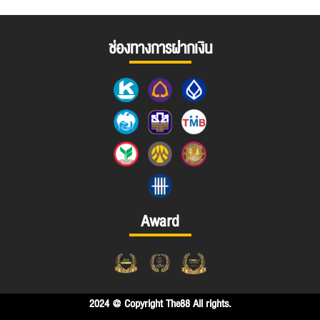
ช่องทางการฝากเงิน
Award
2024 @ Copyright The88 All rights.