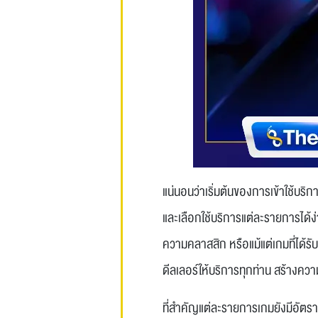
แน่นอนว่าเริ่มต้นของการเข้าใช้บริ
และเลือกใช้บริการแต่ละรายการได้ง่าย
ความคลาสสิก หรือแม้แต่เกมที่ได้
ดีลเลอร์ให้บริการทุกท่าน สร้างความเ
ที่สำคัญแต่ละรายการเกมยังมีอัตราการ