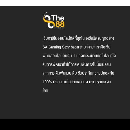
เว็บคาสิโนออนไลน์ที่ดีที่สุดในเอเชียมีครบทุกอย่าง
SA Gaming Sexy bacarat บาคาร่า เราคือเว็บ
พนันออนไลน์อันดับ 1 นวัตกรรมและเทคโนโลยีที่ได้
รับการพัฒนาทำให้การเดิมพันคาสิโนนั้นเปลี่ยน
จากการเดิมพันแบบเดิม รับประกันความปลอดภัย
100% ด้วยระบบไม่ผ่านเอเย่นต์ มาตรฐานระดับ
โลก